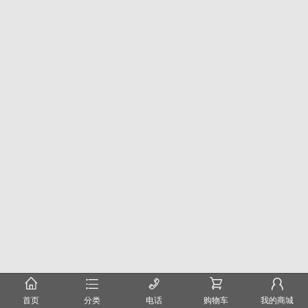
󰂠
󰂦
󰄫
󰂟
󰂢
首页
分类
电话
购物车
我的商城