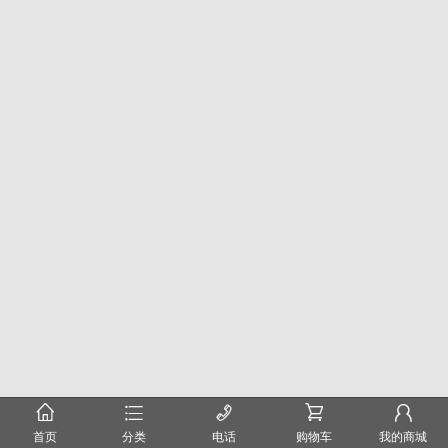
󰂠
󰂦
󰄫
󰂟
󰂢
首页
分类
电话
购物车
我的商城