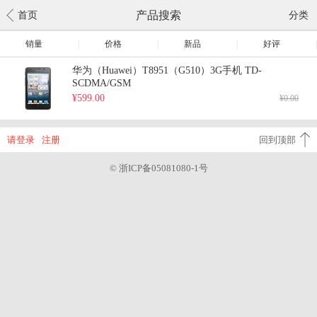
产品搜索
首页
分类
销量
|
价格
|
新品
|
好评
|
华为（Huawei）T8951（G510）3G手机 TD-
SCDMA/GSM
¥599.00
¥0.00
请登录
注册
回到顶部
© 浙ICP备05081080-1号