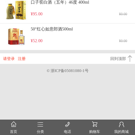
口子窖白酒（五年）46度 400ml
¥95.00
¥0.00
50°红心如意郎酒500ml
¥52.00
¥0.00
请登录
注册
回到顶部
© 浙ICP备05081080-1号
󰂠
󰂦
󰄫
󰂟
󰂢
首页
分类
电话
购物车
我的商城