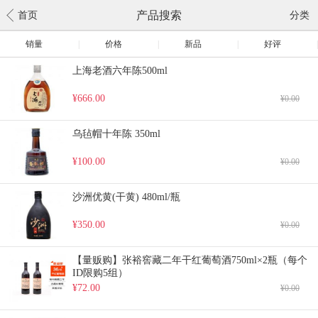
产品搜索
首页
分类
销量
|
价格
|
新品
|
好评
|
上海老酒六年陈500ml
¥666.00
¥0.00
乌毡帽十年陈 350ml
¥100.00
¥0.00
沙洲优黄(干黄) 480ml/瓶
¥350.00
¥0.00
【量贩购】张裕窖藏二年干红葡萄酒750ml×2瓶（每个
ID限购5组）
¥72.00
¥0.00