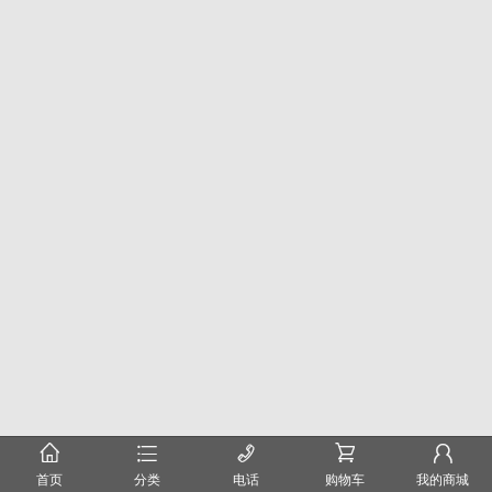
󰂠
󰂦
󰄫
󰂟
󰂢
首页
分类
电话
购物车
我的商城