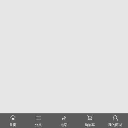
󰂠
󰂦
󰄫
󰂟
󰂢
首页
分类
电话
购物车
我的商城