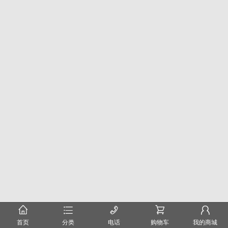
󰂠
󰂦
󰄫
󰂟
󰂢
首页
分类
电话
购物车
我的商城