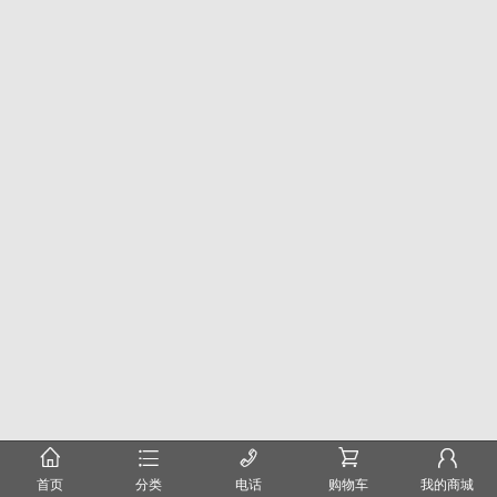
󰂠
󰂦
󰄫
󰂟
󰂢
首页
分类
电话
购物车
我的商城