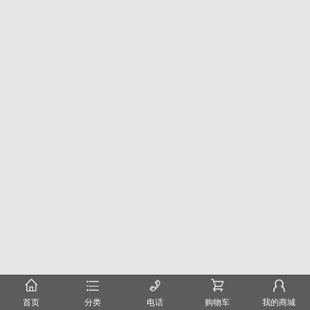
󰂠
󰂦
󰄫
󰂟
󰂢
首页
分类
电话
购物车
我的商城