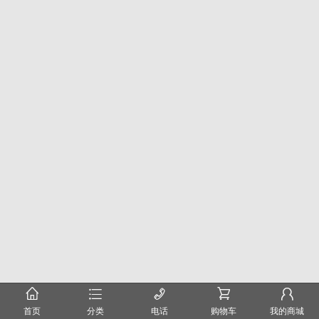
󰂠
󰂦
󰄫
󰂟
󰂢
首页
分类
电话
购物车
我的商城