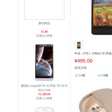
测试商品
¥1.00
已有0人评价
中兴（ZTE）U960s3 3G手机 
SCDMA/GSM
¥495.00
超级店铺
成交
0笔
评价
0笔
酷派(Coolpad)8730 3G手机 TD-SCD
MA/GSM
¥1,588.00
已有1人评价