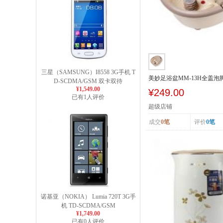
三星（SAMSUNG）I8558 3G手机 T
美妙足浴盆MM-13H全盖
D-SCDMA/GSM 双卡双待
浴盆泡脚盆
¥1,549.00
¥249.00
已有1人评价
超级店铺
成交
0笔
评价
0笔
诺基亚（NOKIA） Lumia 720T 3G手
机 TD-SCDMA/GSM
¥1,749.00
已有0人评价