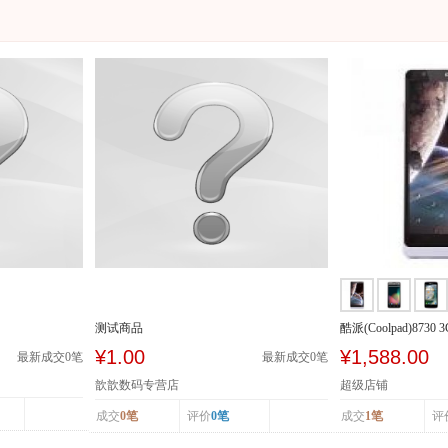
测试商品
酷派(Coolpad)8730 
SCDMA/GSM
¥1.00
¥1,588.00
最新成交
0
笔
最新成交
0
笔
歆歆数码专营店
超级店铺
成交
0笔
评价
0笔
成交
1笔
评