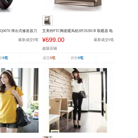
Q6076 弹出式修发器刀
艾美特PTC陶瓷暖风机HP2028UR 取暖器 电
暖器 遥控加...
¥699.00
最新成交
0
笔
最新成交
0
笔
超级店铺
价
0笔
成交
0笔
评价
0笔