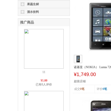
果蔬生鲜
酒水饮料
推广商品
诺基亚（NOKIA） Lumia 72
SCDMA/GSM
11
¥1,749.00
¥1.00
超级店铺
已有0人评价
成交
0笔
评价
0笔