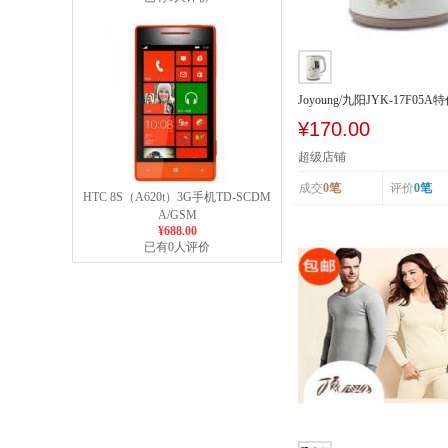
Joyoung/九阳JYK-17F0
电热开水煲...
¥170.00
超级店铺
成交
0笔
评价
0笔
HTC 8S（A620t）3G手机TD-SCDM
A/GSM
¥688.00
已有0人评价