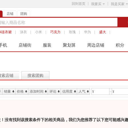
回到首页
我要买
我是买家
店铺
团购
14连衣裙
|
泳衣
|
小米
|
巧克力
|
玫瑰
|
华为
|
盛大
|
手机
店铺街
服装
聚划算
周边店铺
积分
搜索店铺
搜索团购
序
销量
价格
添加时间
评论
信用度
人气
¥
¥
歉！没有找到该搜索条件下的相关商品，我们为您推荐了以下您可能感兴