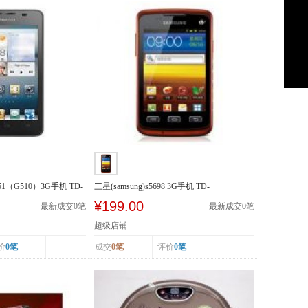
51（G510）3G手机 TD-
三星(samsung)s5698 3G手机 TD-
SCDMA/GSM
¥199.00
最新成交
0
笔
最新成交
0
笔
超级店铺
价
0笔
成交
0笔
评价
0笔