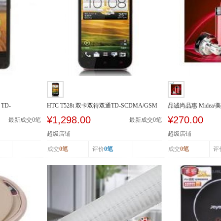
TD-
HTC T528t 双卡双待双通TD-SCDMA/GSM
品诚尚品惠 Midea/美
豆浆机多功...
¥1,298.00
¥270.00
最新成交
0
笔
最新成交
0
笔
超级店铺
超级店铺
成交
0笔
评价
0笔
成交
0笔
评