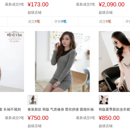
休闲小西装...
衣裙修身显...
¥173.00
¥2,090.00
最新成交
0
笔
最新成交
0
笔
超级店铺
超级店铺
成交
0笔
评价
0笔
成交
0笔
评
套 长袖不规则
春装新款 韩版 气质修身 蕾丝拼接 圆领长袖
韩版夏季新款连衣裙
性感 连...
套 连衣短...
¥750.00
¥850.00
最新成交
0
笔
最新成交
0
笔
超级店铺
超级店铺