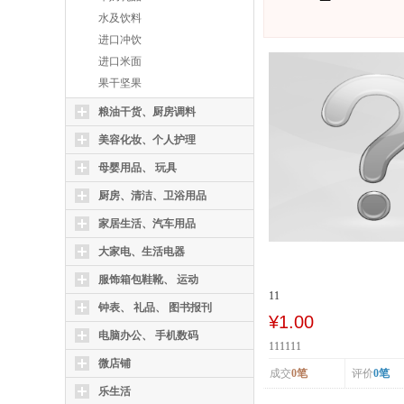
水及饮料
进口冲饮
进口米面
果干坚果
粮油干货、厨房调料
美容化妆、个人护理
母婴用品、 玩具
厨房、清洁、卫浴用品
家居生活、汽车用品
大家电、生活电器
服饰箱包鞋靴、 运动
11
钟表、 礼品、 图书报刊
¥1.00
电脑办公、 手机数码
111111
微店铺
成交
0笔
评价
0笔
乐生活