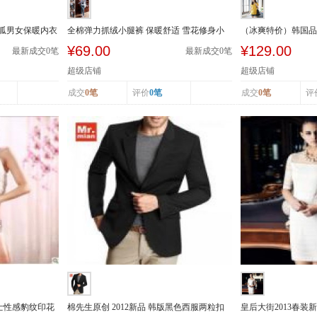
呱呱男女保暖内衣
全棉弹力抓绒小腿裤 保暖舒适 雪花修身小
（冰爽特价）韩国品牌
腿裤 春...
拉链装饰牛仔短...
¥69.00
¥129.00
最新成交
0
笔
最新成交
0
笔
超级店铺
超级店铺
成交
0笔
评价
0笔
成交
0笔
评
季女士性感豹纹印花
棉先生原创 2012新品 韩版黑色西服两粒扣
皇后大街2013春