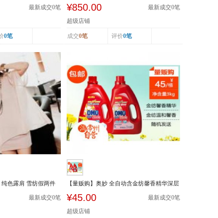
套 麻棉长...
¥850.00
最新成交
0
笔
最新成交
0
笔
超级店铺
价
0笔
成交
0笔
评价
0笔
 纯色露肩 雪纺假两件
【量贩购】奥妙 全自动含金纺馨香精华深层
洁净洗衣...
¥45.00
最新成交
0
笔
最新成交
0
笔
超级店铺