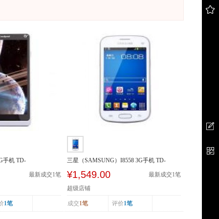
3G手机 TD-
三星（SAMSUNG）I8558 3G手机 TD-
SCDMA/GSM 双卡双待
¥1,549.00
最新成交
1
笔
最新成交
1
笔
超级店铺
价
1笔
成交
1笔
评价
1笔