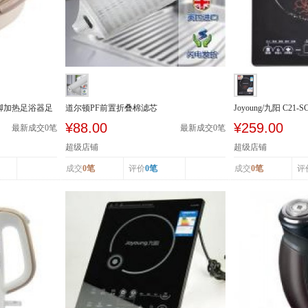
泡脚加热足浴器足
道尔顿PF前置折叠棉滤芯
Joyoung/九阳 C21
级能效 ...
¥88.00
¥259.00
最新成交
0
笔
最新成交
0
笔
超级店铺
超级店铺
成交
0笔
评价
0笔
成交
0笔
评