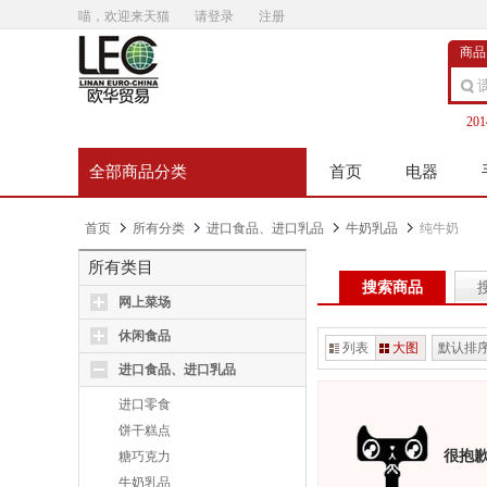
喵，欢迎来天猫
请登录
注册
商品
20
全部商品分类
首页
电器
首页
所有分类
进口食品、进口乳品
牛奶乳品
纯牛奶
所有类目
搜索商品
网上菜场
休闲食品
列表
大图
默认排
进口食品、进口乳品
进口零食
饼干糕点
很抱
糖巧克力
牛奶乳品