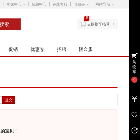
卖家中心
帮助中心
在线客服
收藏夹
网站导航
0
去购物车结算
促销
优惠卷
招聘
砸金蛋
购
物
车
0
提交
趣的宝贝！