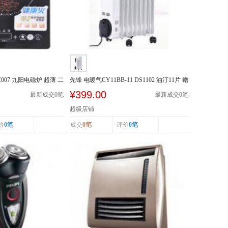
-SC007 九阳电磁炉 超薄 二
先锋 电暖气CY11BB-11 DS1102 油汀11片 赠
晾衣架加...
¥399.00
最新成交
0
笔
最新成交
0
笔
超级店铺
价
0笔
成交
0笔
评价
0笔