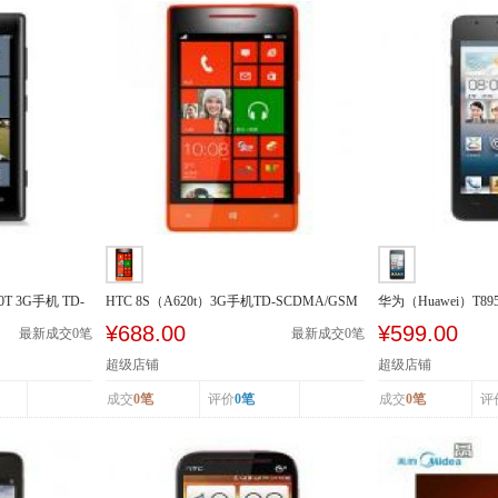
0T 3G手机 TD-
HTC 8S（A620t）3G手机TD-SCDMA/GSM
华为（Huawei）T89
SCDMA/GSM
¥688.00
¥599.00
最新成交
0
笔
最新成交
0
笔
超级店铺
超级店铺
成交
0笔
评价
0笔
成交
0笔
评