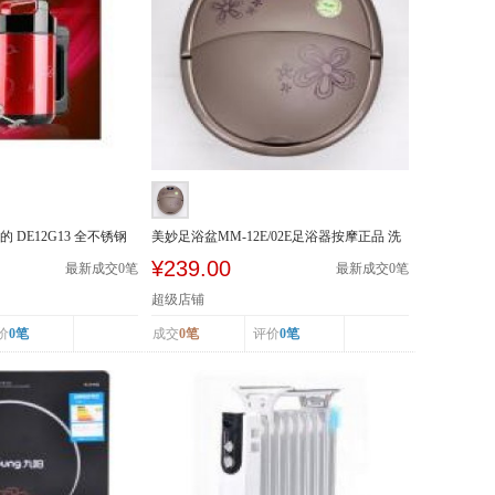
的 DE12G13 全不锈钢
美妙足浴盆MM-12E/02E足浴器按摩正品 洗
脚盆加热泡...
¥239.00
最新成交
0
笔
最新成交
0
笔
超级店铺
价
0笔
成交
0笔
评价
0笔