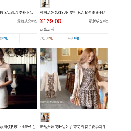
 SATSUN 专柜正品
韩国品牌 SATSUN 专柜正品 超弹修身小腿
裤 明线装饰...
¥169.00
最新成交
0
笔
最新成交
0
笔
超级店铺
价
0笔
成交
0笔
评价
0笔
装新款圆领收腰中袖蕾丝连
新品女装 荷叶边外衫 碎花裙 裙子夏季两件