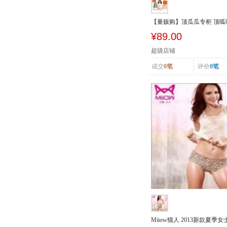
【量贩购】顶瓜瓜专柜 顶
加厚加绒...
¥89.00
超级店铺
成交
0笔
评价
0笔
Miiow猫人 2013新款夏