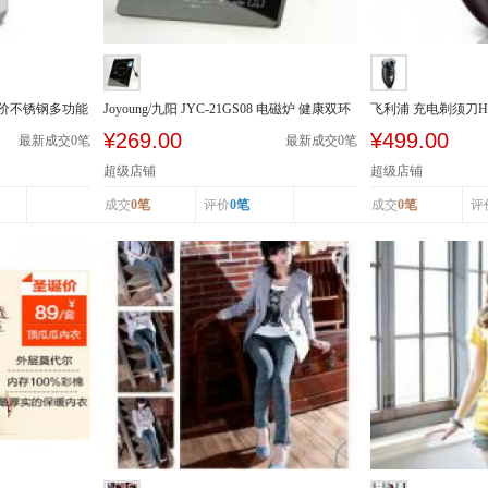
5A特价不锈钢多功能
Joyoung/九阳 JYC-21GS08 电磁炉 健康双环
飞利浦 充电剃须刀H
火 触摸 ...
头水洗
¥269.00
¥499.00
最新成交
0
笔
最新成交
0
笔
超级店铺
超级店铺
成交
0笔
评价
0笔
成交
0笔
评