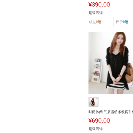
舒适中腰提...
¥390.00
超级店铺
成交
0笔
评价
0笔
时尚休闲 气质雪纺条纹两件
连衣裙7938
¥690.00
超级店铺