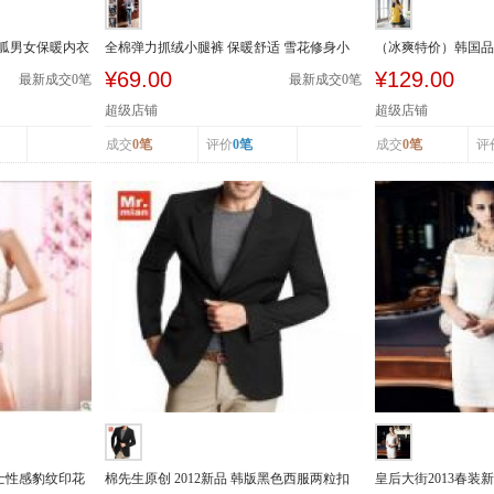
呱呱男女保暖内衣
全棉弹力抓绒小腿裤 保暖舒适 雪花修身小
（冰爽特价）韩国品牌
腿裤 春...
拉链装饰牛仔短...
¥69.00
¥129.00
最新成交
0
笔
最新成交
0
笔
超级店铺
超级店铺
成交
0笔
评价
0笔
成交
0笔
评
季女士性感豹纹印花
棉先生原创 2012新品 韩版黑色西服两粒扣
皇后大街2013春