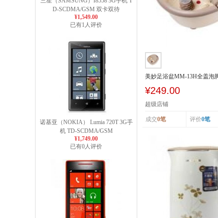
三星（SAMSUNG）I8558 3G手机 T
D-SCDMA/GSM 双卡双待
¥1,549.00
已有1人评价
美妙足浴盆MM-13H全盖
浴盆泡脚盆
¥249.00
超级店铺
成交
0笔
评价
0笔
诺基亚（NOKIA） Lumia 720T 3G手
机 TD-SCDMA/GSM
¥1,749.00
已有0人评价