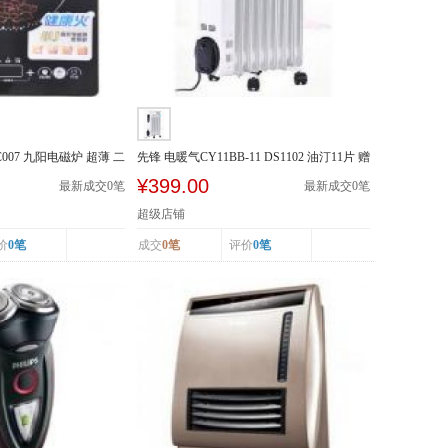
-SC007 九阳电磁炉 超薄 二
先锋 电暖气CY11BB-11 DS1102 油汀11片 赠
晾衣架加...
¥399.00
最新成交
0
笔
最新成交
0
笔
超级店铺
价
0笔
成交
0笔
评价
0笔