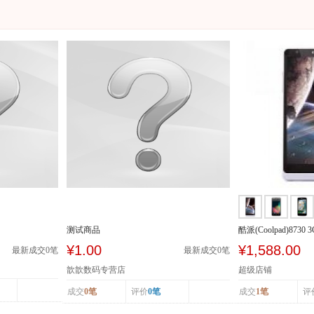
测试商品
酷派(Coolpad)8730 
SCDMA/GSM
¥1.00
¥1,588.00
最新成交
0
笔
最新成交
0
笔
歆歆数码专营店
超级店铺
成交
0笔
评价
0笔
成交
1笔
评