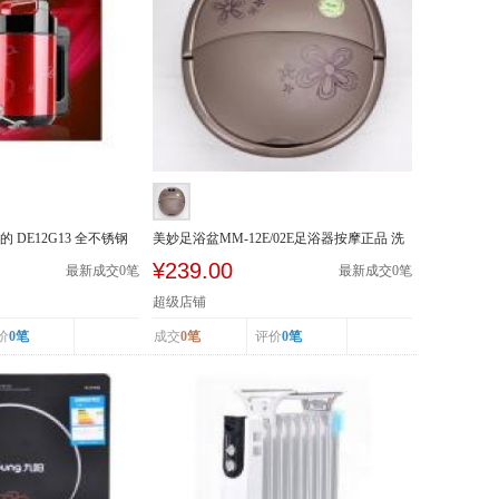
的 DE12G13 全不锈钢
美妙足浴盆MM-12E/02E足浴器按摩正品 洗
脚盆加热泡...
¥239.00
最新成交
0
笔
最新成交
0
笔
超级店铺
价
0笔
成交
0笔
评价
0笔