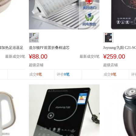
泡脚加热足浴器足
道尔顿PF前置折叠棉滤芯
Joyoung/九阳 C21
级能效 ...
¥88.00
¥259.00
最新成交
0
笔
最新成交
0
笔
超级店铺
超级店铺
成交
0笔
评价
0笔
成交
0笔
评