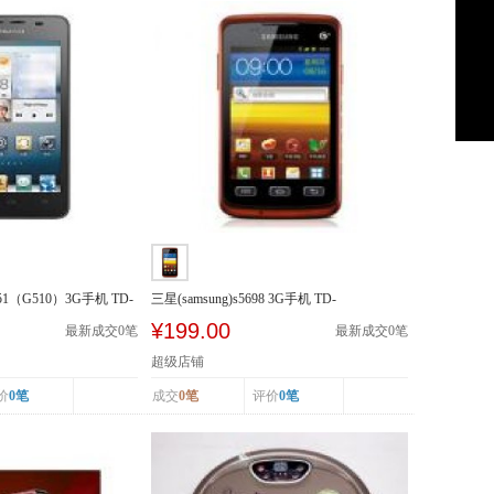
51（G510）3G手机 TD-
三星(samsung)s5698 3G手机 TD-
SCDMA/GSM
¥199.00
最新成交
0
笔
最新成交
0
笔
超级店铺
价
0笔
成交
0笔
评价
0笔