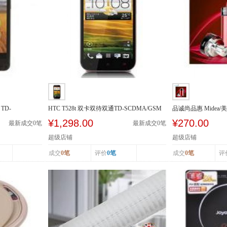
TD-
HTC T528t 双卡双待双通TD-SCDMA/GSM
品诚尚品惠 Midea/美
豆浆机多功...
¥1,298.00
¥270.00
最新成交
0
笔
最新成交
0
笔
超级店铺
超级店铺
成交
0笔
评价
0笔
成交
0笔
评