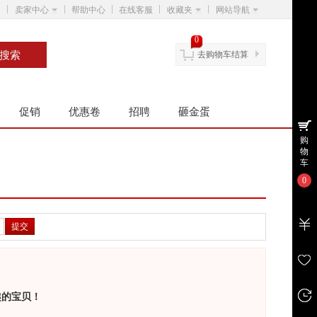
卖家中心
帮助中心
在线客服
收藏夹
网站导航
0
去购物车结算
促销
优惠卷
招聘
砸金蛋
购
物
车
0
提交
趣的宝贝！