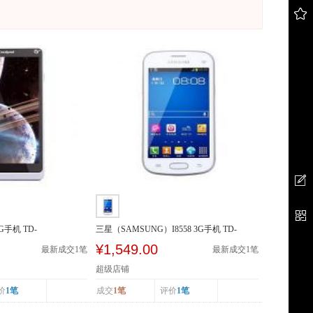
3G手机 TD-
三星（SAMSUNG）I8558 3G手机 TD-
SCDMA/GSM 双卡双待
¥1,549.00
最新成交
1
笔
最新成交
1
笔
超级店铺
价
1笔
成交
1笔
评价
1笔