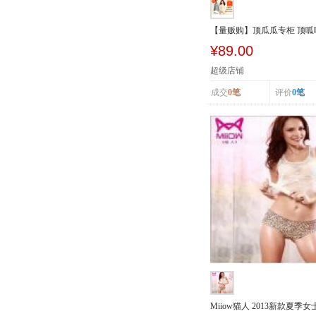
【量贩购】顶瓜瓜专柜 顶
加厚加绒...
¥89.00
超级店铺
成交
0笔
评价
0笔
Miiow猫人 2013新款夏