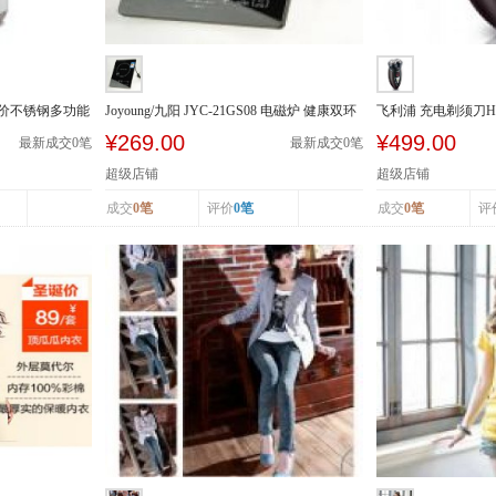
5A特价不锈钢多功能
Joyoung/九阳 JYC-21GS08 电磁炉 健康双环
飞利浦 充电剃须刀H
火 触摸 ...
头水洗
¥269.00
¥499.00
最新成交
0
笔
最新成交
0
笔
超级店铺
超级店铺
成交
0笔
评价
0笔
成交
0笔
评