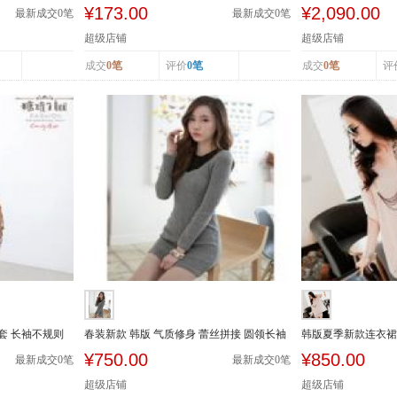
休闲小西装...
衣裙修身显...
¥173.00
¥2,090.00
最新成交
0
笔
最新成交
0
笔
超级店铺
超级店铺
成交
0笔
评价
0笔
成交
0笔
评
套 长袖不规则
春装新款 韩版 气质修身 蕾丝拼接 圆领长袖
韩版夏季新款连衣裙
性感 连...
套 连衣短...
¥750.00
¥850.00
最新成交
0
笔
最新成交
0
笔
超级店铺
超级店铺