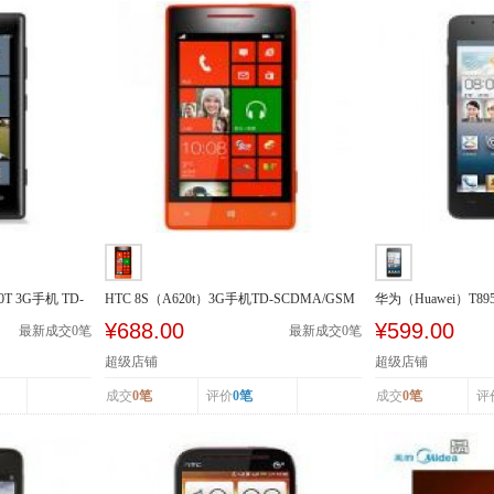
0T 3G手机 TD-
HTC 8S（A620t）3G手机TD-SCDMA/GSM
华为（Huawei）T89
SCDMA/GSM
¥688.00
¥599.00
最新成交
0
笔
最新成交
0
笔
超级店铺
超级店铺
成交
0笔
评价
0笔
成交
0笔
评