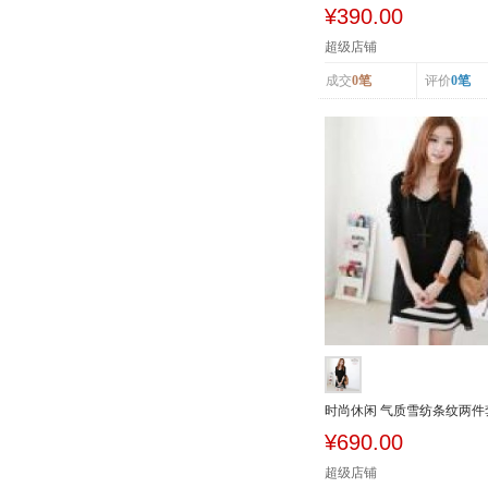
舒适中腰提...
¥390.00
超级店铺
成交
0笔
评价
0笔
时尚休闲 气质雪纺条纹两件
连衣裙7938
¥690.00
超级店铺