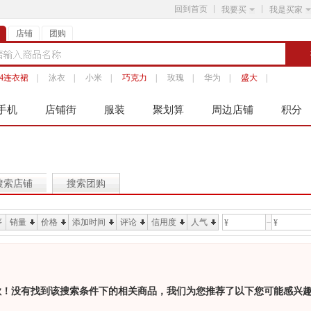
回到首页
我要买
我是买家
店铺
团购
14连衣裙
|
泳衣
|
小米
|
巧克力
|
玫瑰
|
华为
|
盛大
|
手机
店铺街
服装
聚划算
周边店铺
积分
搜索店铺
搜索团购
序
销量
价格
添加时间
评论
信用度
人气
¥
¥
歉！没有找到该搜索条件下的相关商品，我们为您推荐了以下您可能感兴