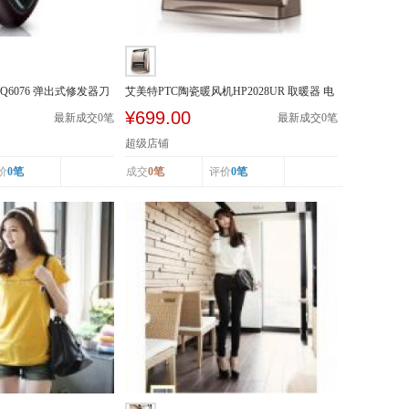
Q6076 弹出式修发器刀
艾美特PTC陶瓷暖风机HP2028UR 取暖器 电
暖器 遥控加...
¥699.00
最新成交
0
笔
最新成交
0
笔
超级店铺
价
0笔
成交
0笔
评价
0笔