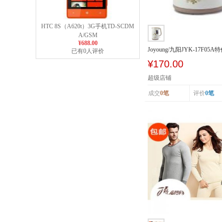
HTC 8S（A620t）3G手机TD-SCDM
A/GSM
¥688.00
Joyoung/九阳JYK-17F0
已有0人评价
电热开水煲...
¥170.00
超级店铺
成交
0笔
评价
0笔