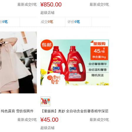
套 麻棉长...
¥850.00
最新成交
0
笔
最新成交
0
笔
超级店铺
价
0笔
成交
0笔
评价
0笔
 纯色露肩 雪纺假两件
【量贩购】奥妙 全自动含金纺馨香精华深层
洁净洗衣...
¥45.00
最新成交
0
笔
最新成交
0
笔
超级店铺