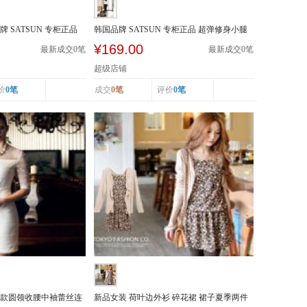
 SATSUN 专柜正品
韩国品牌 SATSUN 专柜正品 超弹修身小腿
裤 明线装饰...
¥169.00
最新成交
0
笔
最新成交
0
笔
超级店铺
价
0笔
成交
0笔
评价
0笔
装新款圆领收腰中袖蕾丝连
新品女装 荷叶边外衫 碎花裙 裙子夏季两件