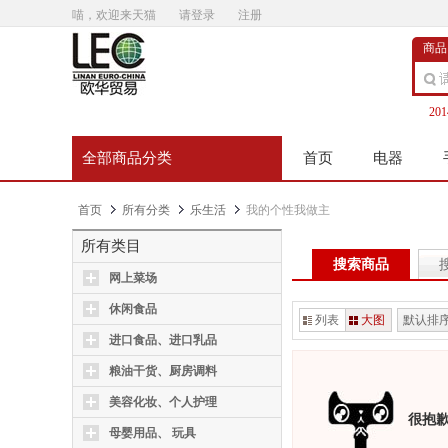
喵，欢迎来天猫
请登录
注册
商品
20
全部商品分类
首页
电器
首页
所有分类
乐生活
我的个性我做主
所有类目
搜索商品
网上菜场
休闲食品
列表
大图
默认排
进口食品、进口乳品
粮油干货、厨房调料
美容化妆、个人护理
很抱
母婴用品、 玩具