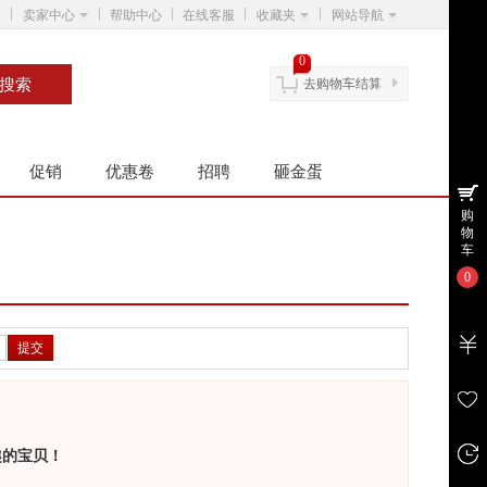
卖家中心
帮助中心
在线客服
收藏夹
网站导航
0
去购物车结算
促销
优惠卷
招聘
砸金蛋
购
物
车
0
提交
趣的宝贝！