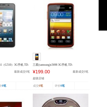
51（G510）3G手机 TD-
三星(samsung)s5698 3G手机 TD-
SCDMA/GSM
¥199.00
最新成交
0
笔
最新成交
0
笔
超级店铺
价
0笔
成交
0笔
评价
0笔