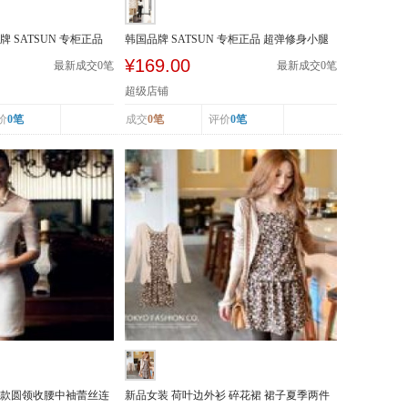
 SATSUN 专柜正品
韩国品牌 SATSUN 专柜正品 超弹修身小腿
裤 明线装饰...
¥169.00
最新成交
0
笔
最新成交
0
笔
超级店铺
价
0笔
成交
0笔
评价
0笔
装新款圆领收腰中袖蕾丝连
新品女装 荷叶边外衫 碎花裙 裙子夏季两件