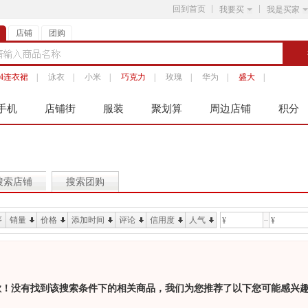
回到首页
我要买
我是买家
店铺
团购
14连衣裙
|
泳衣
|
小米
|
巧克力
|
玫瑰
|
华为
|
盛大
|
手机
店铺街
服装
聚划算
周边店铺
积分
搜索店铺
搜索团购
序
销量
价格
添加时间
评论
信用度
人气
¥
¥
歉！没有找到该搜索条件下的相关商品，我们为您推荐了以下您可能感兴