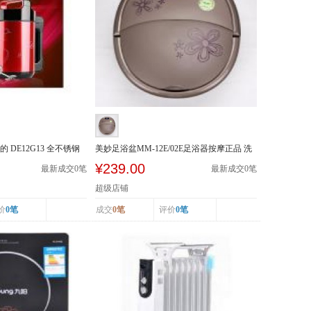
的 DE12G13 全不锈钢
美妙足浴盆MM-12E/02E足浴器按摩正品 洗
脚盆加热泡...
¥239.00
最新成交
0
笔
最新成交
0
笔
超级店铺
价
0笔
成交
0笔
评价
0笔