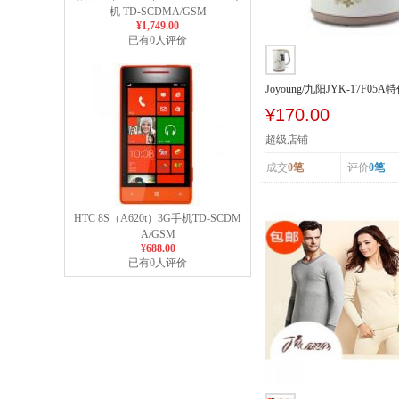
机 TD-SCDMA/GSM
¥1,749.00
已有0人评价
Joyoung/九阳JYK-17F0
电热开水煲...
¥170.00
超级店铺
成交
0笔
评价
0笔
HTC 8S（A620t）3G手机TD-SCDM
A/GSM
¥688.00
已有0人评价