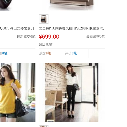
Q6076 弹出式修发器刀
艾美特PTC陶瓷暖风机HP2028UR 取暖器 电
暖器 遥控加...
¥699.00
最新成交
0
笔
最新成交
0
笔
超级店铺
价
0笔
成交
0笔
评价
0笔