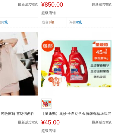
套 麻棉长...
¥850.00
最新成交
0
笔
最新成交
0
笔
超级店铺
价
0笔
成交
0笔
评价
0笔
 纯色露肩 雪纺假两件
【量贩购】奥妙 全自动含金纺馨香精华深层
洁净洗衣...
¥45.00
最新成交
0
笔
最新成交
0
笔
超级店铺