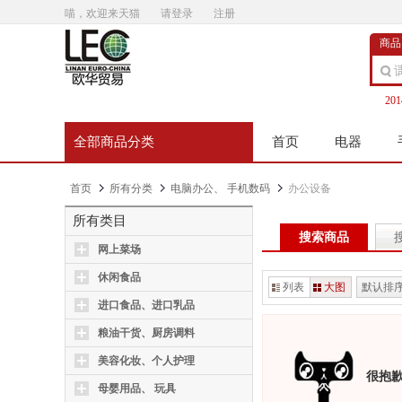
喵，欢迎来天猫
请登录
注册
商品
20
全部商品分类
首页
电器
首页
所有分类
电脑办公、 手机数码
办公设备
所有类目
搜索商品
网上菜场
休闲食品
列表
大图
默认排
进口食品、进口乳品
粮油干货、厨房调料
美容化妆、个人护理
很抱
母婴用品、 玩具