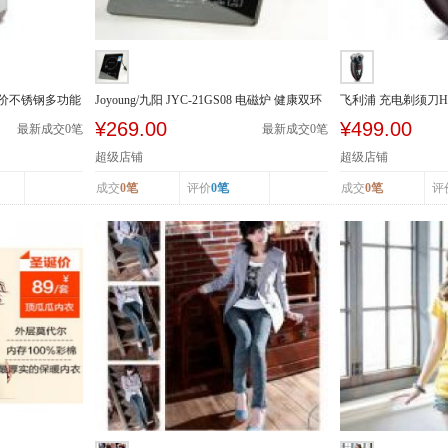
5A特价不锈钢多功能
Joyoung/九阳 JYC-21GS08 电磁炉 健康双环
飞利浦 充电剃须刀H
火 触摸 ...
头水洗
¥269.00
¥499.00
最新成交
0
笔
最新成交
0
笔
超级店铺
超级店铺
成交
0笔
评价
0笔
成交
0笔
评