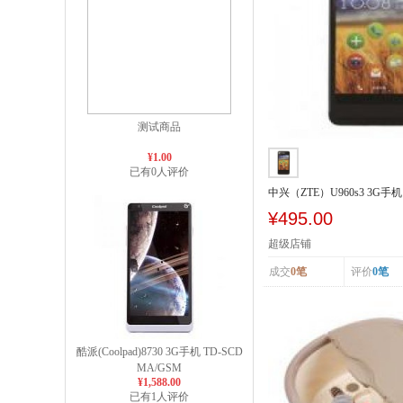
测试商品
¥1.00
已有0人评价
中兴（ZTE）U960s3 3G手机 
SCDMA/GSM
¥495.00
超级店铺
成交
0笔
评价
0笔
酷派(Coolpad)8730 3G手机 TD-SCD
MA/GSM
¥1,588.00
已有1人评价