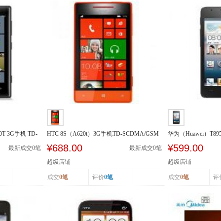
0T 3G手机 TD-
HTC 8S（A620t）3G手机TD-SCDMA/GSM
华为（Huawei）T89
SCDMA/GSM
¥688.00
¥599.00
最新成交
0
笔
最新成交
0
笔
超级店铺
超级店铺
成交
0笔
评价
0笔
成交
0笔
评