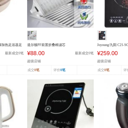
泡脚加热足浴器足
道尔顿PF前置折叠棉滤芯
Joyoung/九阳 C21
级能效 ...
¥88.00
¥259.00
最新成交
0
笔
最新成交
0
笔
超级店铺
超级店铺
成交
0笔
评价
0笔
成交
0笔
评