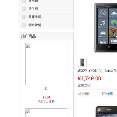
微店铺
乐生活
果蔬生鲜
酒水饮料
推广商品
诺基亚（NOKIA） Lumia 72
SCDMA/GSM
¥1,749.00
超级店铺
11
成交
0笔
评价
0笔
¥1.00
已有0人评价