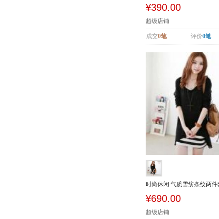
舒适中腰提...
¥390.00
超级店铺
成交
0笔
评价
0笔
时尚休闲 气质雪纺条纹两件
连衣裙7938
¥690.00
超级店铺