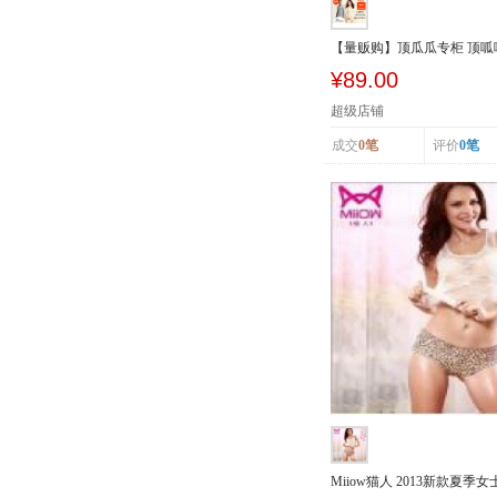
【量贩购】顶瓜瓜专柜 顶
加厚加绒...
¥89.00
超级店铺
成交
0笔
评价
0笔
Miiow猫人 2013新款夏