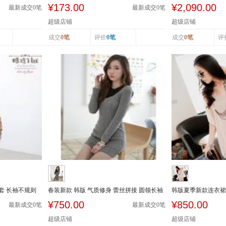
休闲小西装...
衣裙修身显...
¥173.00
¥2,090.00
最新成交
0
笔
最新成交
0
笔
超级店铺
超级店铺
成交
0笔
评价
0笔
成交
0笔
评
套 长袖不规则
春装新款 韩版 气质修身 蕾丝拼接 圆领长袖
韩版夏季新款连衣裙
性感 连...
套 连衣短...
¥750.00
¥850.00
最新成交
0
笔
最新成交
0
笔
超级店铺
超级店铺