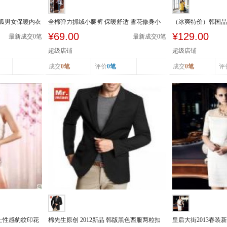
呱呱男女保暖内衣
全棉弹力抓绒小腿裤 保暖舒适 雪花修身小
（冰爽特价）韩国品牌
腿裤 春...
拉链装饰牛仔短...
¥69.00
¥129.00
最新成交
0
笔
最新成交
0
笔
超级店铺
超级店铺
成交
0笔
评价
0笔
成交
0笔
评
季女士性感豹纹印花
棉先生原创 2012新品 韩版黑色西服两粒扣
皇后大街2013春