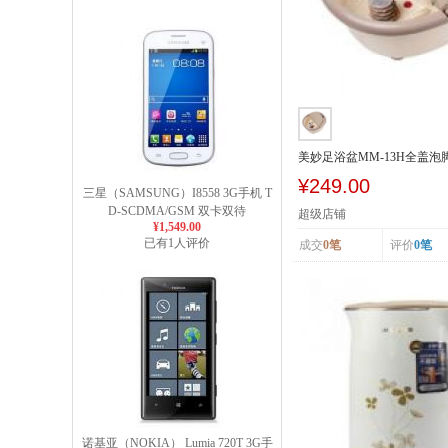
美妙足浴盆MM-13H全盖
浴盆泡脚盆
¥249.00
三星（SAMSUNG）I8558 3G手机 T
D-SCDMA/GSM 双卡双待
超级店铺
¥1,549.00
已有1人评价
成交
0笔
评价
0笔
诺基亚（NOKIA） Lumia 720T 3G手