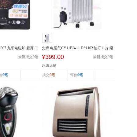
-SC007 九阳电磁炉 超薄 二
先锋 电暖气CY11BB-11 DS1102 油汀11片 赠
晾衣架加...
¥399.00
最新成交
0
笔
最新成交
0
笔
超级店铺
价
0笔
成交
0笔
评价
0笔