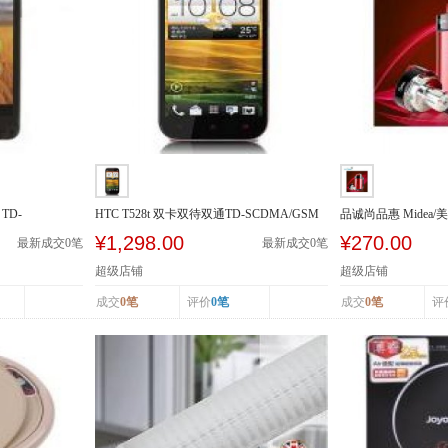
TD-
HTC T528t 双卡双待双通TD-SCDMA/GSM
品诚尚品惠 Midea/美
豆浆机多功...
¥1,298.00
¥270.00
最新成交
0
笔
最新成交
0
笔
超级店铺
超级店铺
成交
0笔
评价
0笔
成交
0笔
评