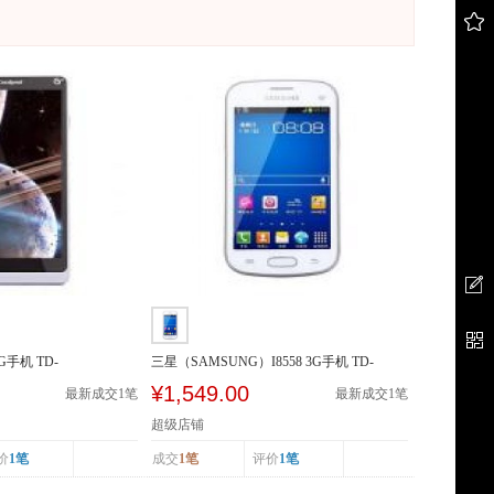
3G手机 TD-
三星（SAMSUNG）I8558 3G手机 TD-
SCDMA/GSM 双卡双待
¥1,549.00
最新成交
1
笔
最新成交
1
笔
超级店铺
价
1笔
成交
1笔
评价
1笔