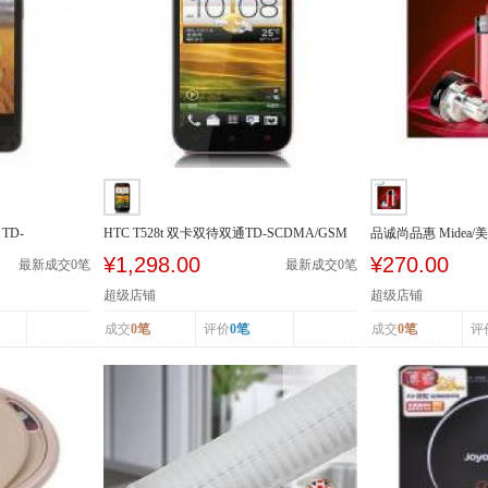
TD-
HTC T528t 双卡双待双通TD-SCDMA/GSM
品诚尚品惠 Midea/美
豆浆机多功...
¥1,298.00
¥270.00
最新成交
0
笔
最新成交
0
笔
超级店铺
超级店铺
成交
0笔
评价
0笔
成交
0笔
评