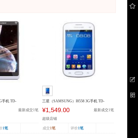
3G手机 TD-
三星（SAMSUNG）I8558 3G手机 TD-
SCDMA/GSM 双卡双待
¥1,549.00
最新成交
1
笔
最新成交
1
笔
超级店铺
价
1笔
成交
1笔
评价
1笔