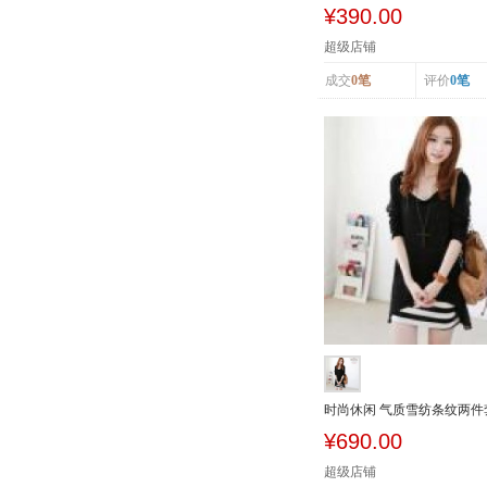
舒适中腰提...
¥390.00
超级店铺
成交
0笔
评价
0笔
时尚休闲 气质雪纺条纹两件
连衣裙7938
¥690.00
超级店铺