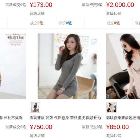
休闲小西装...
衣裙修身显...
¥173.00
¥2,090.00
最新成交
0
笔
最新成交
0
笔
超级店铺
超级店铺
成交
0笔
评价
0笔
成交
0笔
评
套 长袖不规则
春装新款 韩版 气质修身 蕾丝拼接 圆领长袖
韩版夏季新款连衣裙
性感 连...
套 连衣短...
¥750.00
¥850.00
最新成交
0
笔
最新成交
0
笔
超级店铺
超级店铺