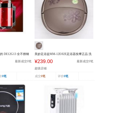
的 DE12G13 全不锈钢
美妙足浴盆MM-12E/02E足浴器按摩正品 洗
脚盆加热泡...
¥239.00
最新成交
0
笔
最新成交
0
笔
超级店铺
价
0笔
成交
0笔
评价
0笔