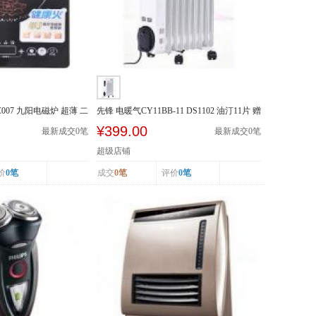
-SC007 九阳电磁炉 超薄 二
先锋 电暖气CY11BB-11 DS1102 油汀11片 赠
晾衣架加...
¥399.00
最新成交
0
笔
最新成交
0
笔
超级店铺
价
0笔
成交
0笔
评价
0笔