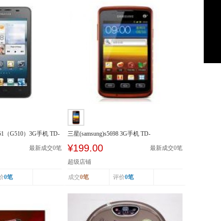
51（G510）3G手机 TD-
三星(samsung)s5698 3G手机 TD-
SCDMA/GSM
¥199.00
最新成交
0
笔
最新成交
0
笔
超级店铺
价
0笔
成交
0笔
评价
0笔