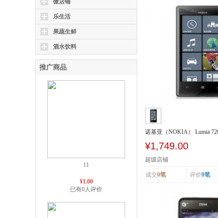
微店铺
乐生活
果蔬生鲜
酒水饮料
推广商品
诺基亚（NOKIA） Lumia 72
SCDMA/GSM
¥1,749.00
超级店铺
11
成交
0笔
评价
0笔
¥1.00
已有0人评价