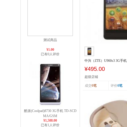
测试商品
¥1.00
已有0人评价
中兴（ZTE）U960s3 3G手机 
SCDMA/GSM
¥495.00
超级店铺
成交
0笔
评价
0笔
酷派(Coolpad)8730 3G手机 TD-SCD
MA/GSM
¥1,588.00
已有1人评价