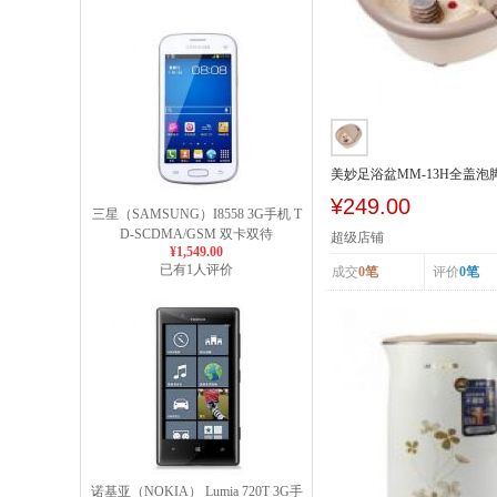
美妙足浴盆MM-13H全盖
浴盆泡脚盆
¥249.00
三星（SAMSUNG）I8558 3G手机 T
D-SCDMA/GSM 双卡双待
超级店铺
¥1,549.00
已有1人评价
成交
0笔
评价
0笔
诺基亚（NOKIA） Lumia 720T 3G手