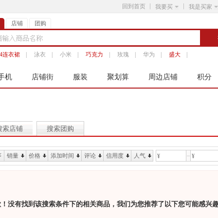
回到首页
我要买
我是买家
店铺
团购
14连衣裙
|
泳衣
|
小米
|
巧克力
|
玫瑰
|
华为
|
盛大
|
手机
店铺街
服装
聚划算
周边店铺
积分
搜索店铺
搜索团购
序
销量
价格
添加时间
评论
信用度
人气
¥
¥
歉！没有找到该搜索条件下的相关商品，我们为您推荐了以下您可能感兴