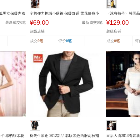
呱呱男女保暖内衣
全棉弹力抓绒小腿裤 保暖舒适 雪花修身小
（冰爽特价）韩国品牌
腿裤 春...
拉链装饰牛仔短...
¥69.00
¥129.00
最新成交
0
笔
最新成交
0
笔
超级店铺
超级店铺
成交
0笔
评价
0笔
成交
0笔
评
季女士性感豹纹印花
棉先生原创 2012新品 韩版黑色西服两粒扣
皇后大街2013春