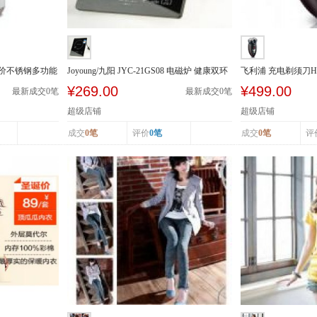
5A特价不锈钢多功能
Joyoung/九阳 JYC-21GS08 电磁炉 健康双环
飞利浦 充电剃须刀H
火 触摸 ...
头水洗
¥269.00
¥499.00
最新成交
0
笔
最新成交
0
笔
超级店铺
超级店铺
成交
0笔
评价
0笔
成交
0笔
评