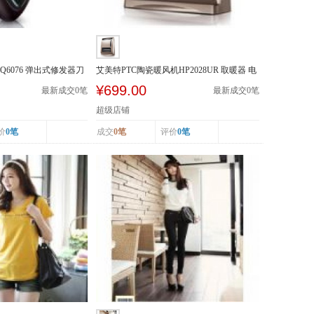
Q6076 弹出式修发器刀
艾美特PTC陶瓷暖风机HP2028UR 取暖器 电
暖器 遥控加...
¥699.00
最新成交
0
笔
最新成交
0
笔
超级店铺
价
0笔
成交
0笔
评价
0笔