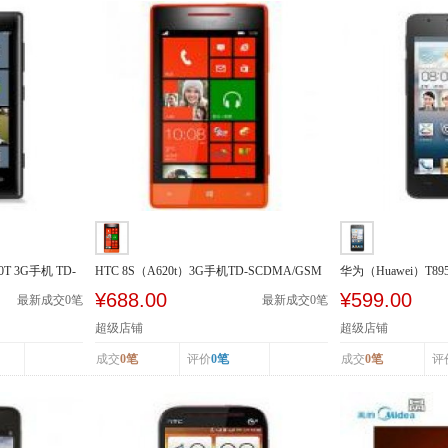
0T 3G手机 TD-
HTC 8S（A620t）3G手机TD-SCDMA/GSM
华为（Huawei）T89
SCDMA/GSM
¥688.00
¥599.00
最新成交
0
笔
最新成交
0
笔
超级店铺
超级店铺
成交
0笔
评价
0笔
成交
0笔
评