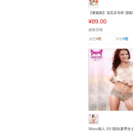
【量贩购】顶瓜瓜专柜 顶
加厚加绒...
¥89.00
超级店铺
成交
0笔
评价
0笔
Miiow猫人 2013新款夏