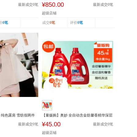
套 麻棉长...
¥850.00
最新成交
0
笔
最新成交
0
笔
超级店铺
价
0笔
成交
0笔
评价
0笔
 纯色露肩 雪纺假两件
【量贩购】奥妙 全自动含金纺馨香精华深层
洁净洗衣...
¥45.00
最新成交
0
笔
最新成交
0
笔
超级店铺