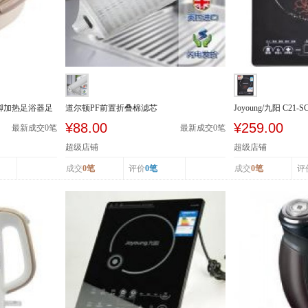
泡脚加热足浴器足
道尔顿PF前置折叠棉滤芯
Joyoung/九阳 C21
级能效 ...
¥88.00
¥259.00
最新成交
0
笔
最新成交
0
笔
超级店铺
超级店铺
成交
0笔
评价
0笔
成交
0笔
评