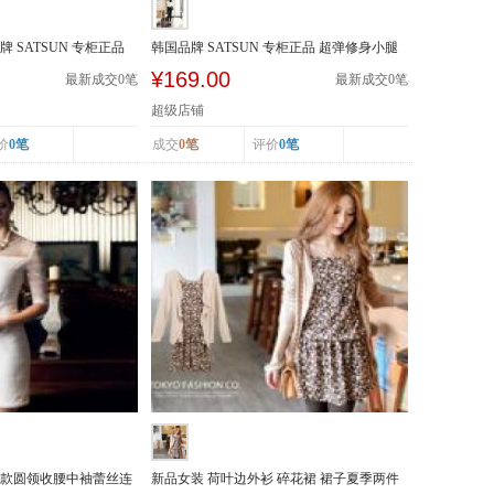
 SATSUN 专柜正品
韩国品牌 SATSUN 专柜正品 超弹修身小腿
裤 明线装饰...
¥169.00
最新成交
0
笔
最新成交
0
笔
超级店铺
价
0笔
成交
0笔
评价
0笔
装新款圆领收腰中袖蕾丝连
新品女装 荷叶边外衫 碎花裙 裙子夏季两件