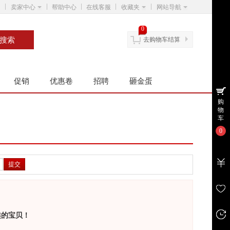
卖家中心
帮助中心
在线客服
收藏夹
网站导航
0
去购物车结算
促销
优惠卷
招聘
砸金蛋
购
物
车
0
提交
趣的宝贝！