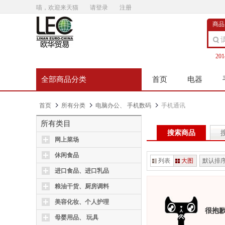
喵，欢迎来天猫
请登录
注册
商品
20
全部商品分类
首页
电器
首页
所有分类
电脑办公、 手机数码
手机通讯
所有类目
搜索商品
网上菜场
休闲食品
列表
大图
默认排
进口食品、进口乳品
粮油干货、厨房调料
美容化妆、个人护理
很抱
母婴用品、 玩具