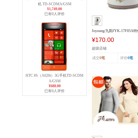
机 TD-SCDMA/GSM
¥1,749.00
已有0人评价
Joyoung/九阳JYK-17F0
电热开水煲...
¥170.00
超级店铺
成交
0笔
评价
0笔
HTC 8S（A620t）3G手机TD-SCDM
A/GSM
¥688.00
已有0人评价