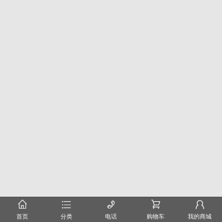
󰂠
󰂦
󰄫
󰂟
󰂢
首页
分类
电话
购物车
我的商城