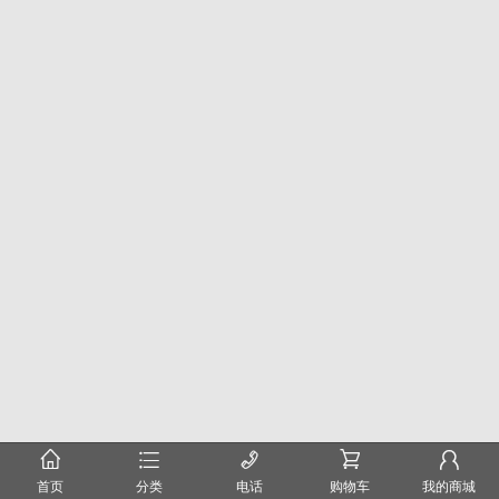
󰂠
󰂦
󰄫
󰂟
󰂢
首页
分类
电话
购物车
我的商城