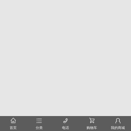
󰂠
󰂦
󰄫
󰂟
󰂢
首页
分类
电话
购物车
我的商城