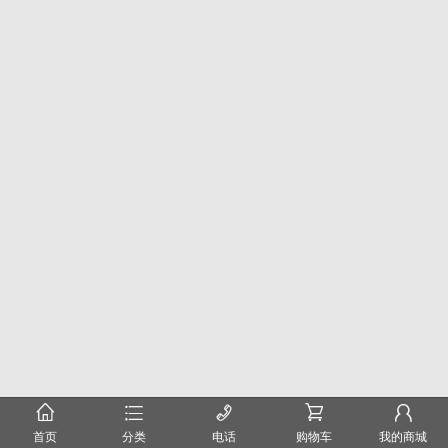
󰂠
󰂦
󰄫
󰂟
󰂢
首页
分类
电话
购物车
我的商城