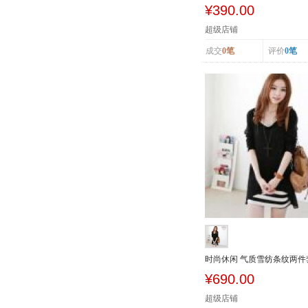
舒适中腰提...
¥390.00
超级店铺
成交
0笔
评价
0笔
时尚休闲 气质雪纺条纹两件
连衣裙7938
¥690.00
超级店铺