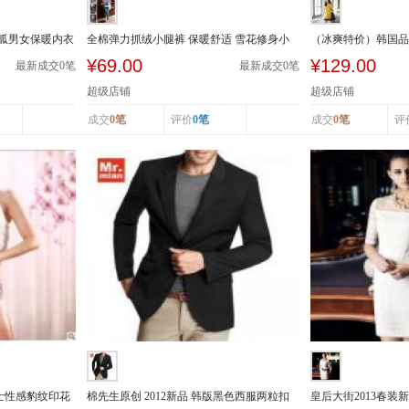
呱呱男女保暖内衣
全棉弹力抓绒小腿裤 保暖舒适 雪花修身小
（冰爽特价）韩国品牌
腿裤 春...
拉链装饰牛仔短...
¥69.00
¥129.00
最新成交
0
笔
最新成交
0
笔
超级店铺
超级店铺
成交
0笔
评价
0笔
成交
0笔
评
季女士性感豹纹印花
棉先生原创 2012新品 韩版黑色西服两粒扣
皇后大街2013春