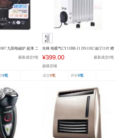
-SC007 九阳电磁炉 超薄 二
先锋 电暖气CY11BB-11 DS1102 油汀11片 赠
晾衣架加...
¥399.00
最新成交
0
笔
最新成交
0
笔
超级店铺
价
0笔
成交
0笔
评价
0笔