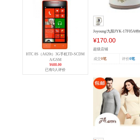
Joyoung/九阳JYK-17F0
电热开水煲...
¥170.00
超级店铺
HTC 8S（A620t）3G手机TD-SCDM
成交
0笔
评价
0笔
A/GSM
¥688.00
已有0人评价