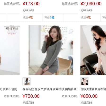
休闲小西装...
衣裙修身显...
¥173.00
¥2,090.00
最新成交
0
笔
最新成交
0
笔
超级店铺
超级店铺
成交
0笔
评价
0笔
成交
0笔
评
套 长袖不规则
春装新款 韩版 气质修身 蕾丝拼接 圆领长袖
韩版夏季新款连衣裙
性感 连...
套 连衣短...
¥750.00
¥850.00
最新成交
0
笔
最新成交
0
笔
超级店铺
超级店铺