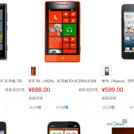
0T 3G手机 TD-
HTC 8S（A620t）3G手机TD-SCDMA/GSM
华为（Huawei）T89
SCDMA/GSM
¥688.00
¥599.00
最新成交
0
笔
最新成交
0
笔
超级店铺
超级店铺
成交
0笔
评价
0笔
成交
0笔
评