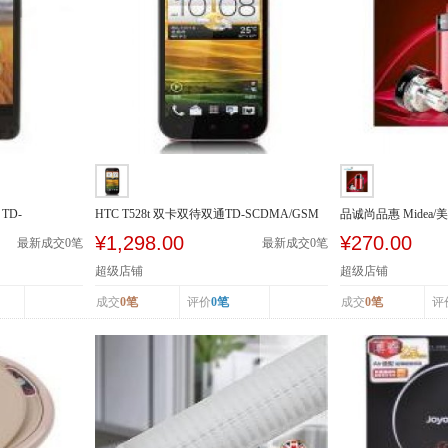
TD-
HTC T528t 双卡双待双通TD-SCDMA/GSM
品诚尚品惠 Midea/美
豆浆机多功...
¥1,298.00
¥270.00
最新成交
0
笔
最新成交
0
笔
超级店铺
超级店铺
成交
0笔
评价
0笔
成交
0笔
评