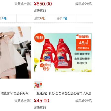
套 麻棉长...
¥850.00
最新成交
0
笔
最新成交
0
笔
超级店铺
价
0笔
成交
0笔
评价
0笔
 纯色露肩 雪纺假两件
【量贩购】奥妙 全自动含金纺馨香精华深层
洁净洗衣...
¥45.00
最新成交
0
笔
最新成交
0
笔
超级店铺