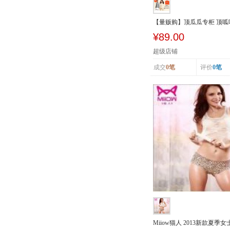
【量贩购】顶瓜瓜专柜 顶
加厚加绒...
¥89.00
超级店铺
成交
0笔
评价
0笔
Miiow猫人 2013新款夏