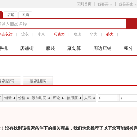
回到首页
我要买
我是买家
店铺
团购
14连衣裙
|
泳衣
|
小米
|
巧克力
|
玫瑰
|
华为
|
盛大
|
手机
店铺街
服装
聚划算
周边店铺
积分
搜索店铺
搜索团购
序
销量
价格
添加时间
评论
信用度
人气
¥
¥
歉！没有找到该搜索条件下的相关商品，我们为您推荐了以下您可能感兴