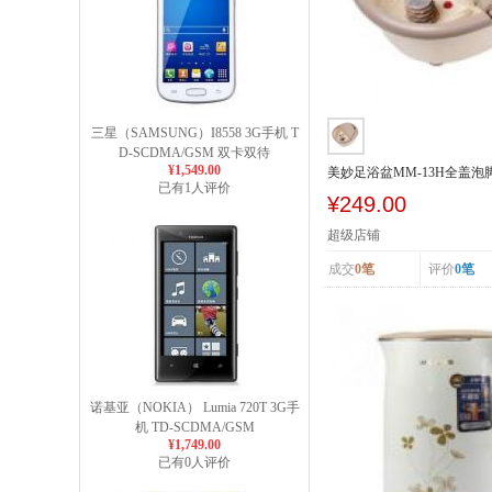
三星（SAMSUNG）I8558 3G手机 T
D-SCDMA/GSM 双卡双待
¥1,549.00
美妙足浴盆MM-13H全盖
已有1人评价
浴盆泡脚盆
¥249.00
超级店铺
成交
0笔
评价
0笔
诺基亚（NOKIA） Lumia 720T 3G手
机 TD-SCDMA/GSM
¥1,749.00
已有0人评价