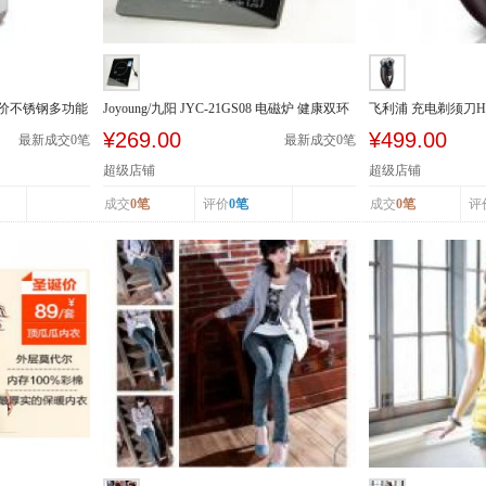
5A特价不锈钢多功能
Joyoung/九阳 JYC-21GS08 电磁炉 健康双环
飞利浦 充电剃须刀H
火 触摸 ...
头水洗
¥269.00
¥499.00
最新成交
0
笔
最新成交
0
笔
超级店铺
超级店铺
成交
0笔
评价
0笔
成交
0笔
评