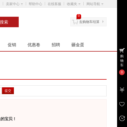
卖家中心
帮助中心
在线客服
收藏夹
网站导航
0
去购物车结算
促销
优惠卷
招聘
砸金蛋
购
物
车
0
提交
趣的宝贝！