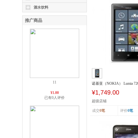
酒水饮料
推广商品
11
诺基亚（NOKIA） Lumia 72
SCDMA/GSM
¥1,749.00
¥1.00
已有0人评价
超级店铺
成交
0笔
评价
0笔