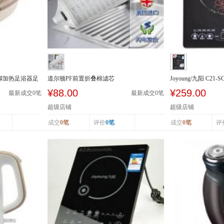
泡脚加热足浴器足
道尔顿PF前置折叠棉滤芯
Joyoung/九阳 C21
级能效 ...
¥88.00
¥259.00
最新成交
0
笔
最新成交
0
笔
超级店铺
超级店铺
成交
0笔
评价
0笔
成交
0笔
评