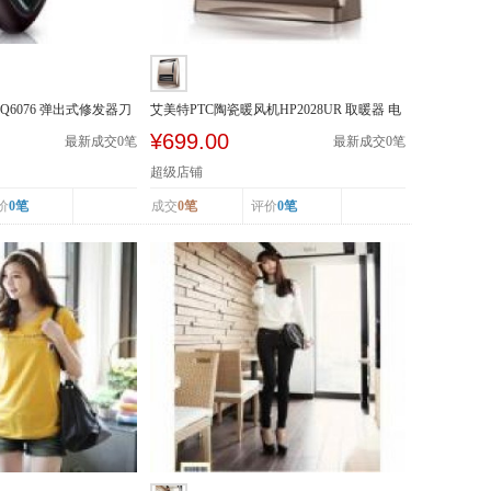
Q6076 弹出式修发器刀
艾美特PTC陶瓷暖风机HP2028UR 取暖器 电
暖器 遥控加...
¥699.00
最新成交
0
笔
最新成交
0
笔
超级店铺
价
0笔
成交
0笔
评价
0笔