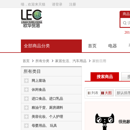
喵，欢迎来天猫
请登录
注册
商品
20
全部商品分类
首页
电器
首页
所有分类
家居生活、汽车用品
家纺日用
所有类目
搜索商品
网上菜场
休闲食品
列表
大图
默认排
进口食品、进口乳品
粮油干货、厨房调料
美容化妆、个人护理
很抱
母婴用品、 玩具