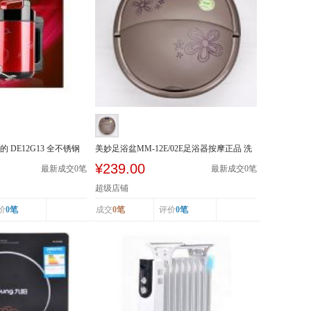
的 DE12G13 全不锈钢
美妙足浴盆MM-12E/02E足浴器按摩正品 洗
脚盆加热泡...
¥239.00
最新成交
0
笔
最新成交
0
笔
超级店铺
价
0笔
成交
0笔
评价
0笔