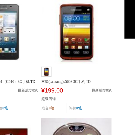
51（G510）3G手机 TD-
三星(samsung)s5698 3G手机 TD-
SCDMA/GSM
¥199.00
最新成交
0
笔
最新成交
0
笔
超级店铺
价
0笔
成交
0笔
评价
0笔