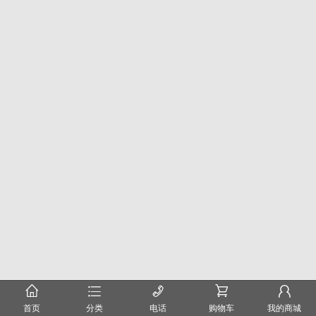
󰂠
󰂦
󰄫
󰂟
󰂢
首页
分类
电话
购物车
我的商城