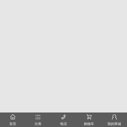
󰂠
󰂦
󰄫
󰂟
󰂢
首页
分类
电话
购物车
我的商城