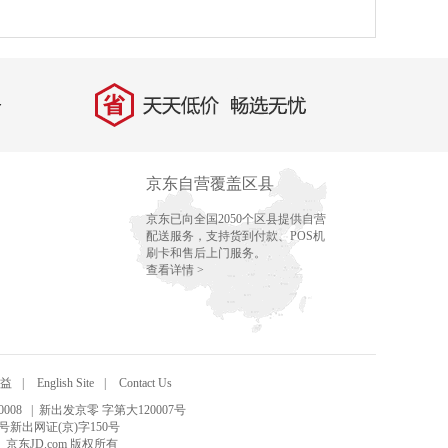
省
天天低价，畅选无忧
京东自营覆盖区县
京东已向全国2050个区县提供自营
配送服务，支持货到付款、POS机
刷卡和售后上门服务。
查看详情 >
益
|
English Site
|
Contact Us
008
| 新出发京零 字第大120007号
号新出网证(京)字150号
15 京东JD.com 版权所有