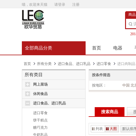
喵，欢迎来天猫
请登录
注册
商品
20
全部商品分类
首页
电器
首页
所有分类
进口食品、进口乳品
进口零食
进口肉制品
所有类目
按条件筛选
网上菜场
按地区：
中国 北
休闲食品
进口食品、进口乳品
搜索商品
进口零食
饼干糕点
糖巧克力
列表
大图
默认排
牛奶乳品