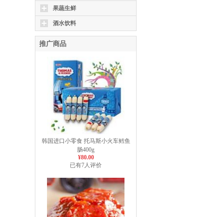
果蔬生鲜
酒水饮料
推广商品
韩国进口小零食 托马斯小火车鳕鱼
肠400g
¥80.00
已有7人评价