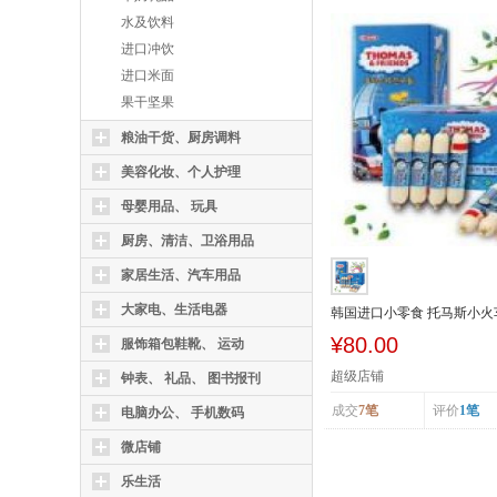
水及饮料
进口冲饮
进口米面
果干坚果
粮油干货、厨房调料
美容化妆、个人护理
母婴用品、 玩具
厨房、清洁、卫浴用品
家居生活、汽车用品
大家电、生活电器
韩国进口小零食 托马斯小火车
¥80.00
服饰箱包鞋靴、 运动
超级店铺
钟表、 礼品、 图书报刊
成交
7笔
评价
1笔
电脑办公、 手机数码
微店铺
乐生活