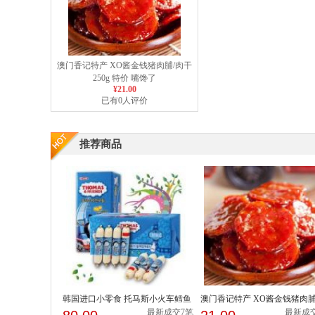
澳门香记特产 XO酱金钱猪肉脯/肉干
250g 特价 嘴馋了
¥21.00
已有0人评价
推荐商品
韩国进口小零食 托马斯小火车鳕鱼
澳门香记特产 XO酱金钱猪肉脯
肠400g
干 250g 特价 嘴馋...
最新成交7笔
最新成