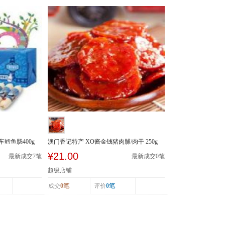
鳕鱼肠400g
澳门香记特产 XO酱金钱猪肉脯/肉干 250g
特价 嘴馋...
¥21.00
最新成交
7
笔
最新成交
0
笔
超级店铺
成交
0笔
评价
0笔