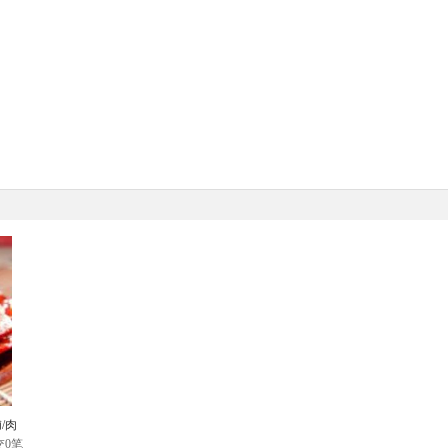
/肉
交0笔