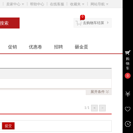
卖家中心
帮助中心
在线客服
收藏夹
网站导航
0
去购物车结算
促销
优惠卷
招聘
砸金蛋
购
物
车
0
展开
条件
1/1
<
>
提交