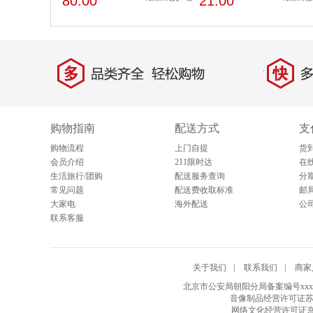
80.00
21.00
多
快
品类齐全，轻松购物
多仓
购物指南
配送方式
支
购物流程
上门自提
货
会员介绍
211限时达
在
生活旅行/团购
配送服务查询
分
常见问题
配送费收取标准
邮
大家电
海外配送
公
联系客服
关于我们
|
联系我们
|
商家
北京市公安局朝阳分局备案编号xxxxxxxx
音像制品经营许可证苏
网络文化经营许可证京网文[