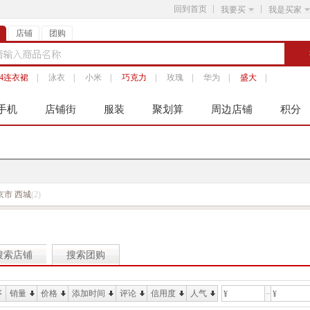
回到首页
我要买
我是买家
店铺
团购
14连衣裙
|
泳衣
|
小米
|
巧克力
|
玫瑰
|
华为
|
盛大
|
手机
店铺街
服装
聚划算
周边店铺
积分
京市 西城
(2)
搜索店铺
搜索团购
序
销量
价格
添加时间
评论
信用度
人气
¥
¥