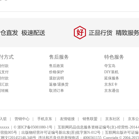
好
直发，极速配送
正品行货，精致服务
付方式
售后服务
特色服务
到付款
售后政策
夺宝岛
线支付
价格保护
DIY装机
期付款
退款说明
延保服务
局汇款
返修/退换货
京东E卡
司转账
取消订单
京东通信
入驻
|
营销中心
|
手机京东
|
友情链接
|
销售联盟
|
京东社区
|
京东公
 | © 浙ICP备05081080-1号 |
互联网药品信息服务资格证编号(京)-经营性-2014-0
宿批005号
| 出版物经营许可证编号新出发(苏)批字第N-012号 | 互联网出版许可证编
2014]2148-348号
违法和不良信息举报电话：4006561155 Copyright © 2004-20