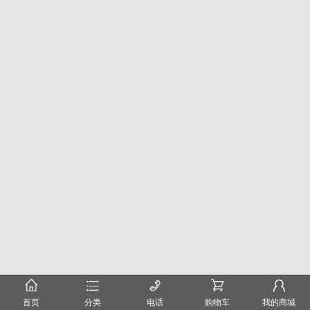
󰂠
󰂦
󰄫
󰂟
󰂢
首页
分类
电话
购物车
我的商城