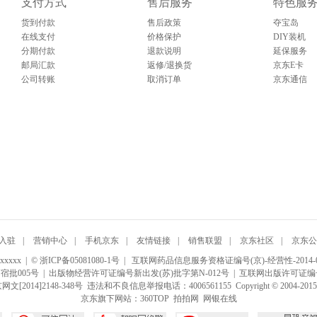
支付方式
售后服务
特色服
货到付款
售后政策
夺宝岛
在线支付
价格保护
DIY装机
分期付款
退款说明
延保服务
邮局汇款
返修/退换货
京东E卡
公司转账
取消订单
京东通信
入驻
|
营销中心
|
手机京东
|
友情链接
|
销售联盟
|
京东社区
|
京东公
 | © 浙ICP备05081080-1号 |
互联网药品信息服务资格证编号(京)-经营性-2014-0
宿批005号
| 出版物经营许可证编号新出发(苏)批字第N-012号 | 互联网出版许可证编
2014]2148-348号
违法和不良信息举报电话：4006561155 Copyright © 2004-20
京东旗下网站：
360TOP
拍拍网
网银在线