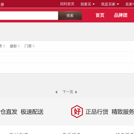
回到首页
我要买
我是买家
卖家
注册
首页
品牌团
市
0
摄影
0
门票
0
下一页
好
直发，极速配送
正品行货，精致服务