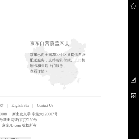
务
京东自营覆盖区县
京东已向全国2050个区县提供自营
配送服务，支持货到付款、POS机
刷卡和售后上门服务。
查看详情 >
益
|
English Site
|
Contact Us
008
| 新出发京零 字第大120007号
号新出网证(京)字150号
15 京东JD.com 版权所有