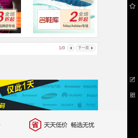
1
/0
下一页
省
天天低价，畅选无忧