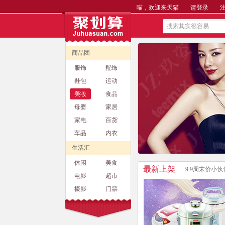
喵，欢迎来天猫
请登录
商品团
服饰
配饰
鞋包
运动
美妆
食品
母婴
家居
家电
百货
车品
内衣
生活汇
休闲
美食
最新上架
9.9周末价小伙
电影
超市
摄影
门票