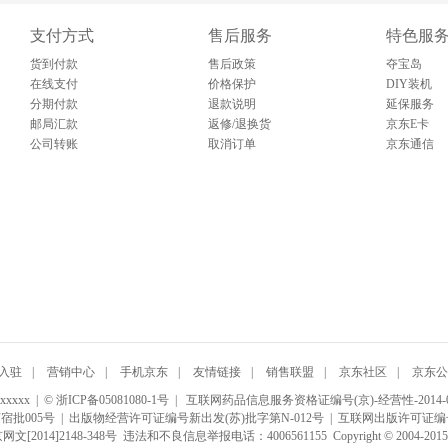
支付方式
售后服务
特色服
货到付款
售后政策
夺宝岛
在线支付
价格保护
DIY装机
分期付款
退款说明
延保服务
邮局汇款
返修/退换货
京东E卡
公司转账
取消订单
京东通信
入驻
|
营销中心
|
手机京东
|
友情链接
|
销售联盟
|
京东社区
|
京东公
 | © 浙ICP备05081080-1号 |
互联网药品信息服务资格证编号(京)-经营性-2014-0
宿批005号
| 出版物经营许可证编号新出发(苏)批字第N-012号 | 互联网出版许可证编
2014]2148-348号
违法和不良信息举报电话：4006561155 Copyright © 2004-20