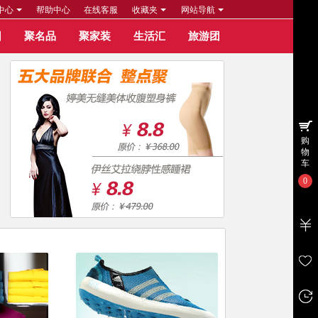
中心
帮助中心
在线客服
收藏夹
网站导航
团
聚名品
聚家装
生活汇
旅游团
购
物
车
0