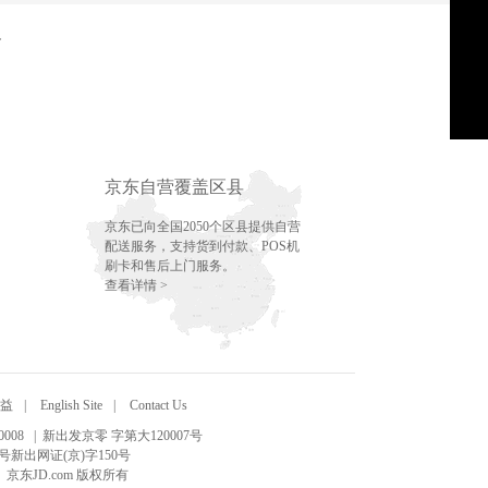
务
京东自营覆盖区县
京东已向全国2050个区县提供自营
配送服务，支持货到付款、POS机
刷卡和售后上门服务。
查看详情 >
益
|
English Site
|
Contact Us
008
| 新出发京零 字第大120007号
号新出网证(京)字150号
15 京东JD.com 版权所有