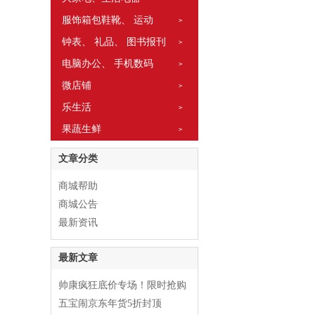
服饰箱包鞋靴、 运动
>
钟表、 礼品、 图书报刊
>
电脑办公、 手机数码
>
微店铺
>
乐生活
>
果蔬生鲜
>
文章分类
商城帮助
商城公告
最新资讯
最新文章
帅康疯狂底价专场！限时抢购
五宝闹京东年货5折封顶