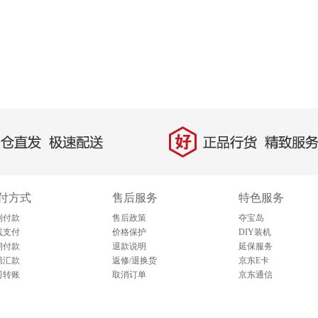
好
直发，极速配送
正品行货，精致服务
付方式
售后服务
特色服务
到付款
售后政策
夺宝岛
线支付
价格保护
DIY装机
期付款
退款说明
延保服务
局汇款
返修/退换货
京东E卡
司转账
取消订单
京东通信