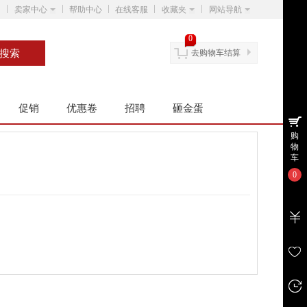
卖家中心
帮助中心
在线客服
收藏夹
网站导航
0
去购物车结算
促销
优惠卷
招聘
砸金蛋
购
物
车
0