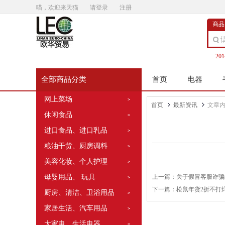
喵，欢迎来天猫
请登录
注册
商品
20
全部商品分类
首页
电器
网上菜场
>
首页
最新资讯
文章
休闲食品
>
进口食品、进口乳品
>
粮油干货、厨房调料
>
美容化妆、个人护理
>
母婴用品、 玩具
上一篇：
关于假冒客服诈骗
>
下一篇：
松鼠年货2折不打
厨房、清洁、卫浴用品
>
家居生活、汽车用品
>
大家电、生活电器
>