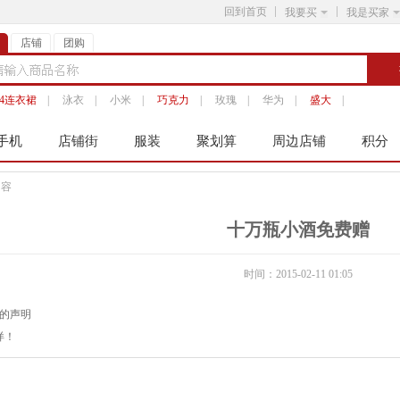
回到首页
我要买
我是买家
店铺
团购
14连衣裙
|
泳衣
|
小米
|
巧克力
|
玫瑰
|
华为
|
盛大
|
手机
店铺街
服装
聚划算
周边店铺
积分
内容
十万瓶小酒免费赠
时间：2015-02-11 01:05
的声明
烊！